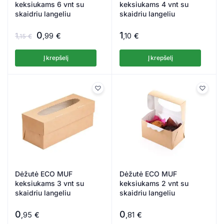
keksiukams 6 vnt su
keksiukams 4 vnt su
skaidriu langeliu
skaidriu langeliu
0
1
1
,99
€
,10
€
,15
€
Į krepšelį
Į krepšelį
Dėžutė ECO MUF
Dėžutė ECO MUF
keksiukams 3 vnt su
keksiukams 2 vnt su
skaidriu langeliu
skaidriu langeliu
0
0
,95
€
,81
€