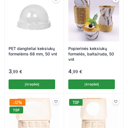
PET dangteliai keksiukų
Popierinės keksiukų
formelėms 68 mm, 50 vnt
formelės, balta/ruda, 50
vnt
3
4
,99
€
,99
€
Į krepšelį
Į krepšelį
12%
TOP
TOP