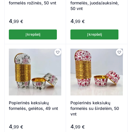
formelės rožinės, 50 vnt
formelės, juoda/auksinė,
50 vnt
4
4
,99
€
,99
€
Į krepšelį
Į krepšelį
Popierinės keksiukų
Popierinės keksiukų
formelės, gelėtos, 49 vnt
formelės su širdelėm, 50
vnt
4
4
,99
€
,99
€