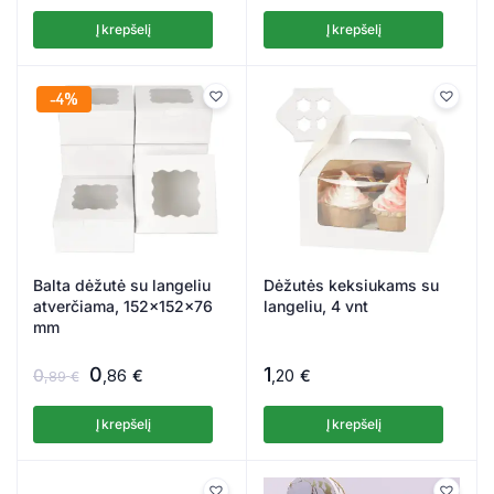
Į krepšelį
Į krepšelį
4%
Balta dėžutė su langeliu
Dėžutės keksiukams su
atverčiama, 152x152x76
langeliu, 4 vnt
mm
0
1
0
,86
€
,20
€
,89
€
Į krepšelį
Į krepšelį