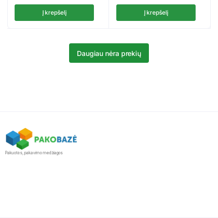
Į krepšelį
Į krepšelį
Daugiau nėra prekių
Pakuotės, pakavimo medžiagos