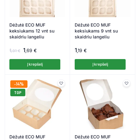
Dėžutė ECO MUF
Dėžutė ECO MUF
keksiukams 12 vnt su
keksiukams 9 vnt su
skaidriu langeliu
skaidriu langeliu
1
1
1
,69
€
,19
€
,91
€
Į krepšelį
Į krepšelį
14%
TOP
Dėžutė ECO MUF
Dėžutė ECO MUF