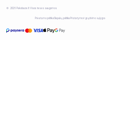
2026 Pakobaze.lt Visos tesės saugomos
Privatumo politika
Slapukų politika
Pristatymo ir grąžinimo sąlygos