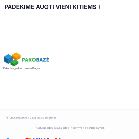
PADĖKIME AUGTI VIENI KITIEMS !
Pakuotės, pakavimo medžiagos
2026 Pakobaze.lt Visos tesės saugomos
Privatumo politika
Slapukų politika
Pristatymo ir grąžinimo sąlygos