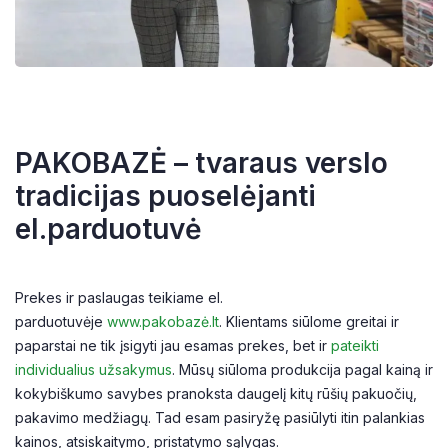
PAKOBAZĖ – tvaraus verslo
tradicijas puoselėjanti
el.parduotuvė
Prekes ir paslaugas teikiame el.
parduotuvėje
www.pakobazė.lt
. Klientams siūlome greitai ir
paparstai ne tik įsigyti jau esamas prekes, bet ir
pateikti
individualius užsakymus
. Mūsų siūloma produkcija pagal kainą ir
kokybiškumo savybes pranoksta daugelį kitų rūšių pakuočių,
pakavimo medžiagų. Tad esam pasiryžę pasiūlyti itin palankias
kainos, atsiskaitymo, pristatymo sąlygas.