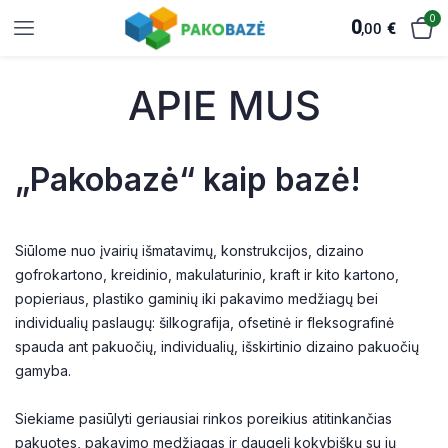
0
0
,00
€
APIE MUS
„Pakobazė“ kaip bazė!
Siūlome nuo įvairių išmatavimų, konstrukcijos, dizaino
gofrokartono, kreidinio, makulaturinio, kraft ir kito kartono,
popieriaus, plastiko gaminių iki pakavimo medžiagų bei
individualių paslaugų: šilkografija, ofsetinė ir fleksografinė
spauda ant pakuočių, individualių, išskirtinio dizaino pakuočių
gamyba.
Siekiame pasiūlyti geriausiai rinkos poreikius atitinkančias
pakuotes, pakavimo medžiagas ir daugelį kokybiškų su jų