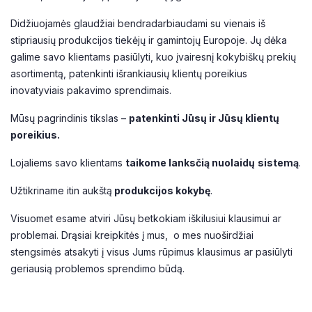
Didžiuojamės glaudžiai bendradarbiaudami su vienais iš
stipriausių produkcijos tiekėjų ir gamintojų Europoje. Jų dėka
galime savo klientams pasiūlyti, kuo įvairesnį kokybiškų prekių
asortimentą, patenkinti išrankiausių klientų poreikius
inovatyviais pakavimo sprendimais.
Mūsų pagrindinis tikslas –
patenkinti Jūsų ir Jūsų klientų
poreikius.
Lojaliems savo klientams
taikome lanksčią nuolaidų
sistemą
.
Užtikriname itin aukštą
produkcijos kokybę
.
Visuomet esame atviri Jūsų betkokiam iškilusiui klausimui ar
problemai. Drąsiai kreipkitės į mus, o mes nuoširdžiai
stengsimės atsakyti į visus Jums rūpimus klausimus ar pasiūlyti
geriausią problemos sprendimo būdą.