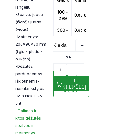
Kiekis
Kaina
langeliu
100 -
-Spalva: juoda
0
,85
€
299
(išorė)/ juoda
(vidus)
300+
0
,83
€
-Matmenys:
200x90x30 mm
(ilgis x plotis x
aukštis)
-Dėžutės
parduodamos
Gauti
Į
išklotinėmis-
pasiūlymą
didesniam
KREPŠELĮ
nesulankstytos
kiekiui
-Min.kiekis 25
vnt
–
Galimos ir
kitos dėžutės
spalvos ir
matmenys