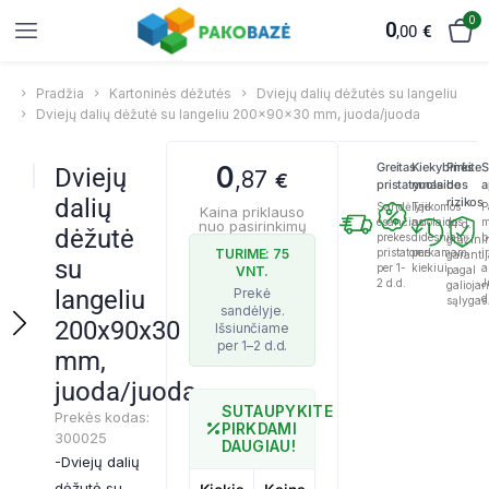
0
0
,00
€
Pradžia
Kartoninės dėžutės
Dviejų dalių dėžutės su langeliu
Dviejų dalių dėžutė su langeliu 200x90x30 mm, juoda/juoda
Greitas
Kiekybinės
Pirkite
S
0
Dviejų
,87
€
pristatymas
nuolaidos
be
a
dalių
rizikos
Sandėlyje
Taikomos
P
Kaina priklauso
esančias
nuolaidos
m
nuo pasirinkimų
14 d.
dėžutė
prekes
didesniam
b
grąžini
TURIME: 75
pristatome
perkamam
ir
garanti
su
per 1-
kiekiui.
a
VNT.
pagal
2 d.d.
J
galioja
langeliu
d
sąlygas
200x90x30
mm,
juoda/juoda
SUTAUPYKITE
Prekės kodas:
PIRKDAMI
300025
DAUGIAU!
-Dviejų dalių
dėžutė su