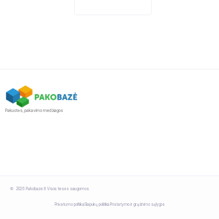
Pakuotės, pakavimo medžiagos
2026 Pakobaze.lt Visos tesės saugomos
Privatumo politika
Slapukų politika
Pristatymo ir grąžinimo sąlygos