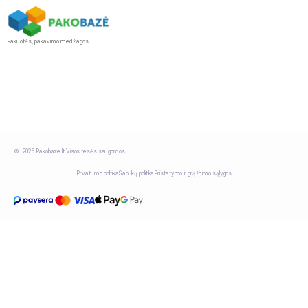
Pakuotės, pakavimo medžiagos
2026 Pakobaze.lt Visos tesės saugomos
Privatumo politika
Slapukų politika
Pristatymo ir grąžinimo sąlygos