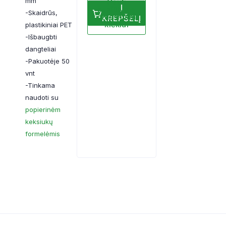
mm
Gauti
Į
pasiūlymą
-Skaidrūs,
didesniam
KREPŠELĮ
kiekiui
plastikiniai PET
-Išbaugbti
dangteliai
-Pakuotėje 50
vnt
-Tinkama
naudoti su
popierinėm
keksiukų
formelėmis