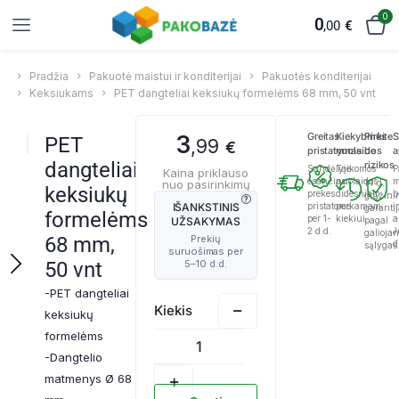
0
0
,00
€
Pradžia
Pakuotė maistui ir konditerijai
Pakuotės konditerijai
Keksiukams
PET dangteliai keksiukų formelėms 68 mm, 50 vnt
Greitas
Kiekybinės
Pirkite
S
3
PET
,99
€
pristatymas
nuolaidos
be
a
dangteliai
rizikos
Sandėlyje
Taikomos
P
Kaina priklauso
esančias
nuolaidos
m
nuo pasirinkimų
14 d.
keksiukų
prekes
didesniam
b
grąžini
IŠANKSTINIS
pristatome
perkamam
ir
garanti
formelėms
per 1-
kiekiui.
a
UŽSAKYMAS
pagal
2 d.d.
J
galioja
68 mm,
d
sąlygas
50 vnt
-PET dangteliai
keksiukų
formelėms
-Dangtelio
matmenys Ø 68