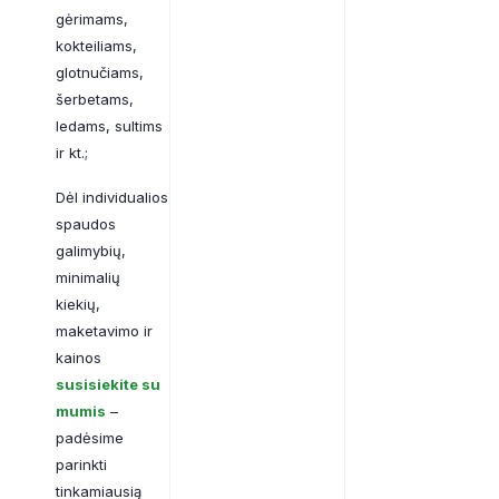
gėrimams,
kokteiliams,
glotnučiams,
šerbetams,
ledams, sultims
ir kt.;
Dėl individualios
spaudos
galimybių,
minimalių
kiekių,
maketavimo ir
kainos
susisiekite su
mumis
–
padėsime
parinkti
tinkamiausią