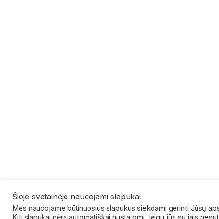
Šioje svetainėje naudojami slapukai
Mes naudojame būtinuosius slapukus siekdami gerinti Jūsų apsi
Kiti slapukai nėra automatiškai nustatomi, jeigu jūs su jais nesu