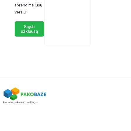
sprendimą jūsų
verslui.
Siųsti
užklausą
Pakuotės, pakavimo medžiagos