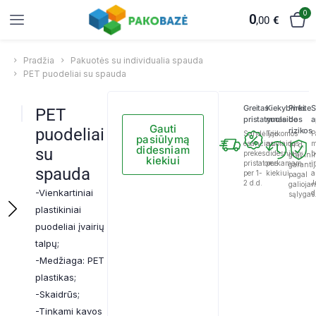
0
0
,00
€
Pradžia
Pakuotės su individualia spauda
PET puodeliai su spauda
Greitas
Kiekybinės
Pirkite
S
PET
pristatymas
nuolaidos
be
a
Gauti
puodeliai
rizikos
Sandėlyje
Taikomos
P
pasiūlymą
esančias
nuolaidos
m
14 d.
didesniam
su
prekes
didesniam
b
grąžini
kiekiui
pristatome
perkamam
ir
garanti
spauda
per 1-
kiekiui.
a
pagal
2 d.d.
J
galioja
-Vienkartiniai
d
sąlygas
plastikiniai
puodeliai įvairių
talpų;
-Medžiaga: PET
plastikas;
-Skaidrūs;
-Tinkami kavos