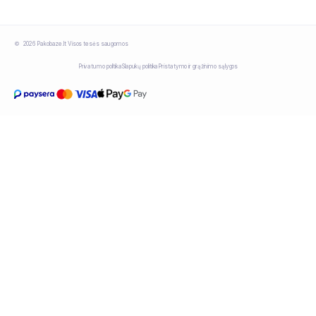
2026 Pakobaze.lt Visos tesės saugomos
Privatumo politika
Slapukų politika
Pristatymo ir grąžinimo sąlygos