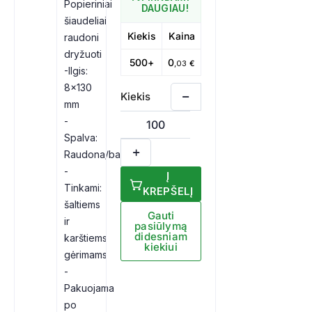
Popieriniai
DAUGIAU!
šiaudeliai
Kiekis
Kaina
raudoni
dryžuoti
500+
0
,03
€
-Ilgis:
8×130
mm
-
Spalva:
Raudona/balta
-
Į
Tinkami:
KREPŠELĮ
šaltiems
Gauti
ir
pasiūlymą
didesniam
karštiems
kiekiui
gėrimams
-
Pakuojama
po