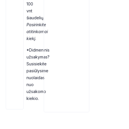
100
vnt
šiaudelių.
Pasirinkite
atitinkamai
kiekį.
*Didmeninis
užsakymas?
Susisiekite
pasiūlysime
nuolaidas
nuo
užsakomo
kiekio.