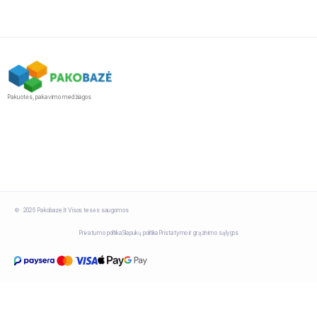
Pakuotės, pakavimo medžiagos
2026 Pakobaze.lt Visos tesės saugomos
Privatumo politika
Slapukų politika
Pristatymo ir grąžinimo sąlygos