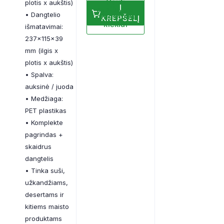
Gauti
plotis x aukštis)
Į
pasiūlymą
• Dangtelio
didesniam
KREPŠELĮ
kiekiui
išmatavimai:
237x115x39
mm (ilgis x
plotis x aukštis)
• Spalva:
auksinė / juoda
• Medžiaga:
PET plastikas
• Komplekte
pagrindas +
skaidrus
dangtelis
• Tinka suši,
užkandžiams,
desertams ir
kitiems maisto
produktams