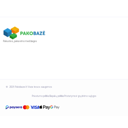
Pakuotės, pakavimo medžiagos
2026 Pakobaze.lt Visos tesės saugomos
Privatumo politika
Slapukų politika
Pristatymo ir grąžinimo sąlygos