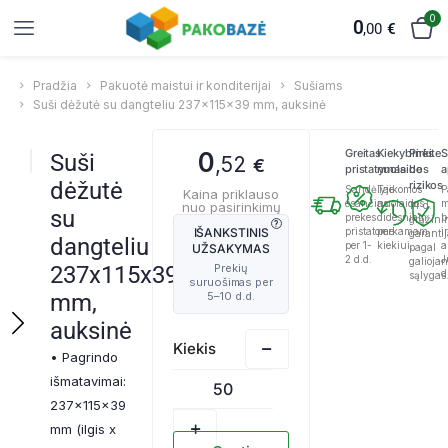
0
0
,00
€
Pradžia
Pakuotė maistui ir konditerijai
Sušiams
Suši dėžutė su dangteliu 237x115x39 mm, auksinė
Greitas
Kiekybinės
Pirkite
S
0
Suši
,52
€
pristatymas
nuolaidos
be
a
dėžutė
rizikos
Sandėlyje
Taikomos
P
Kaina priklauso
esančias
nuolaidos
m
nuo pasirinkimų
14 d.
su
prekes
didesniam
b
grąžini
IŠANKSTINIS
pristatome
perkamam
ir
garanti
dangteliu
per 1-
kiekiui.
a
UŽSAKYMAS
pagal
2 d.d.
J
galioja
237x115x39
d
sąlygas
mm,
auksinė
• Pagrindo
išmatavimai:
237x115x39
mm (ilgis x