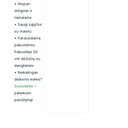
• Atspari
drėgmei ir
riebalams
• Saugi sąlyčiui
su maistu
• Parduodama
pakuotėmis.
Pakuotėje 50
vnt dėžučių su
dangteliais.
• Reikalingas
didesnis kiekis?
Susisiekite
–
pateiksim
pasiūlymą!