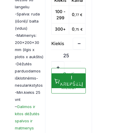
Kiekis
Kaina
langeliu
100 -
-Spalva: ruda
0
,77
€
299
(išorė)/ balta
(vidus)
300+
0
,75
€
-Matmenys:
200x200x30
mm (ilgis x
plotis x aukštis)
-Dėžutės
parduodamos
Gauti
Į
išklotinėmis-
pasiūlymą
didesniam
KREPŠELĮ
nesulankstytos
kiekiui
-Min.kiekis 25
vnt
–
Galimos ir
kitos dėžutės
spalvos ir
matmenys