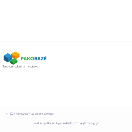
Pakuotės, pakavimo medžiagos
2026 Pakobaze.lt Visos tesės saugomos
Privatumo politika
Slapukų politika
Pristatymo ir grąžinimo sąlygos