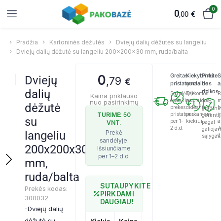
0
0
,00
€
Pradžia
Kartoninės dėžutės
Dviejų dalių dėžutės su langeliu
Dviejų dalių dėžutė su langeliu 200x200x30 mm, ruda/balta
Greitas
Kiekybinės
Pirkite
S
0
Dviejų
,79
€
pristatymas
nuolaidos
be
a
dalių
rizikos
Sandėlyje
Taikomos
P
Kaina priklauso
esančias
nuolaidos
m
nuo pasirinkimų
14 d.
dėžutė
prekes
didesniam
b
grąžini
TURIME: 50
pristatome
perkamam
ir
garanti
su
per 1-
kiekiui.
a
VNT.
pagal
2 d.d.
J
galioja
langeliu
d
sąlygas
200x200x30
mm,
ruda/balta
SUTAUPYKITE
Prekės kodas:
PIRKDAMI
300032
DAUGIAU!
-Dviejų dalių
dėžutė su